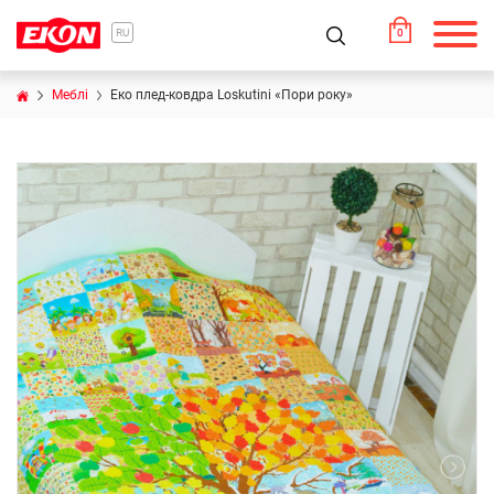
0
RU
Меблі
Еко плед-ковдра Loskutini «Пори року»