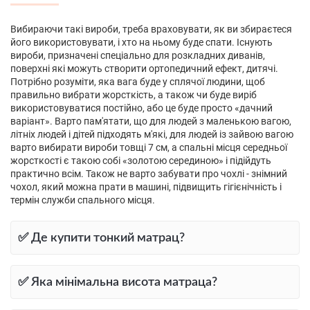
Вибираючи такі вироби, треба враховувати, як ви збираєтеся
його використовувати, і хто на ньому буде спати. Існують
вироби, призначені спеціально для розкладних диванів,
поверхні які можуть створити ортопедичний ефект, дитячі.
Потрібно розуміти, яка вага буде у сплячої людини, щоб
правильно вибрати жорсткість, а також чи буде виріб
використовуватися постійно, або це буде просто «дачний
варіант». Варто пам'ятати, що для людей з маленькою вагою,
літніх людей і дітей підходять м'які, для людей із зайвою вагою
варто вибирати вироби товщі 7 см, а спальні місця середньої
жорсткості є такою собі «золотою серединою» і підійдуть
практично всім. Також не варто забувати про чохлі - знімний
чохол, який можна прати в машині, підвищить гігієнічність і
термін служби спального місця.
✅ Де купити тонкий матрац?
✅ Яка мінімальна висота матраца?