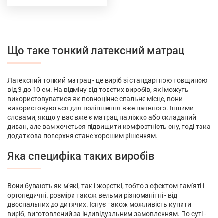
Що таке тонкий латексний матрац
Латексний тонкий матрац - це виріб зі стандартною товщиною
від 3 до 10 см. На відміну від товстих виробів, які можуть
використовуватися як повноцінне спальне місце, вони
використовуються для поліпшення вже наявного. Іншими
словами, якщо у вас вже є матрац на ліжко або складаний
диван, але вам хочеться підвищити комфортність сну, тоді така
додаткова поверхня стане хорошим рішенням.
Яка специфіка таких виробів
Вони бувають як м'які, так і жорсткі, тобто з ефектом пам'яті і
ортопедичні. розміри також вельми різноманітні - від
двоспальних до дитячих. Існує також можливість купити
виріб, виготовлений за індивідуальним замовленням. По суті -