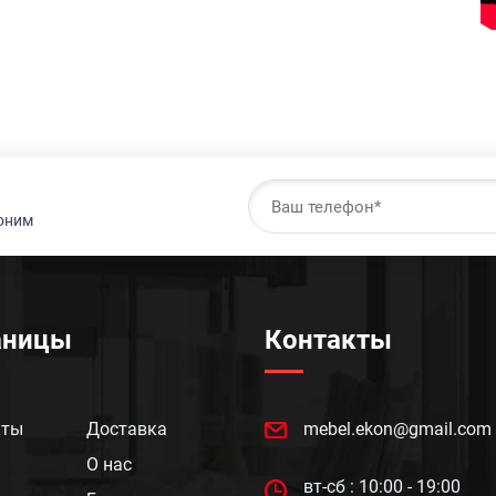
воним
аницы
Контакты
кты
Доставка
mebel.ekon@gmail.com
О нас
вт-сб : 10:00 - 19:00