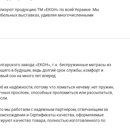
ализуют продукцию ТМ «ЕКОН» по всей Украине. Мы
ебельных выставках, удивляя многочисленными
лгарского завода «ЕКОН», т.к. беспружинные матрасы из
ящего в будущее, ведь долгий срок службы, комфорт и
вый сон на много лет вперед.
б их надежности, потому что ломаться нечему: нет пружин,
личных прослоек, способных проломиться или рассыпаться,
сли.
что мы работаем с надежным партнером, отвечающим за
роисхождения и Сертификаты качества, оформляемые
ируют качество товара, полностью изготовленного по