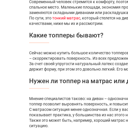
Современный человек стремится к комфорту, поэто
спальное место. Маленькие площади, экономия прост
заменяются складными диванами или раскладушками
По сути, это
тонкий матрас
, который стелется на д
качествами, ниже мы их и рассмотрим.
Какие топперы бывают?
Сейчас можно купить большое количество топперов,
– скорректировать поверхность. Из всех предложе
За счет своей упругости натуральный латекс созда
держит форму, при этом это довольно легкий. Его мо
Нужен ли топпер на матрас или
Мнение специалистов таково: на диван – однозначн
топпер позволит выровнять поверхность, и повысить
С матрасом ситуация менее однозначная. Если у ва
показывает практика, у большинства из нас этого 
Также это может быть, например, хороший матрас н
ситуацию.