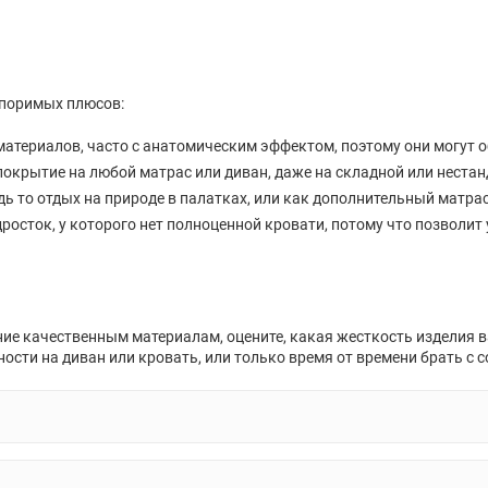
споримых плюсов:
атериалов, часто с анатомическим эффектом, поэтому они могут о
окрытие на любой матрас или диван, даже на складной или неста
дь то отдых на природе в палатках, или как дополнительный матрас
дросток, у которого нет полноценной кровати, потому что позволит
ие качественным материалам, оцените, какая жесткость изделия ва
ости на диван или кровать, или только время от времени брать с с