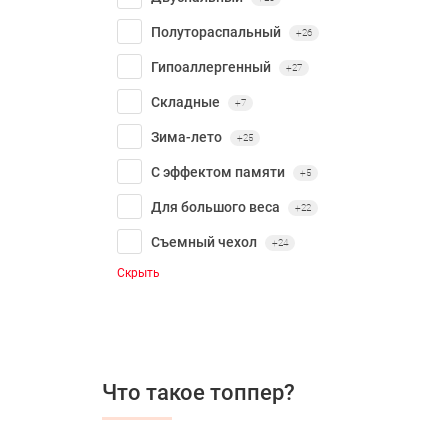
Полутораспальный
+26
Гипоаллергенный
+27
Складные
+7
Зима-лето
+25
С эффектом памяти
+5
Для большого веса
+22
Съемный чехол
+24
Скрыть
Что такое топпер?