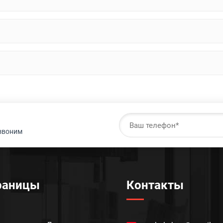
езвоним
раницы
Контакты