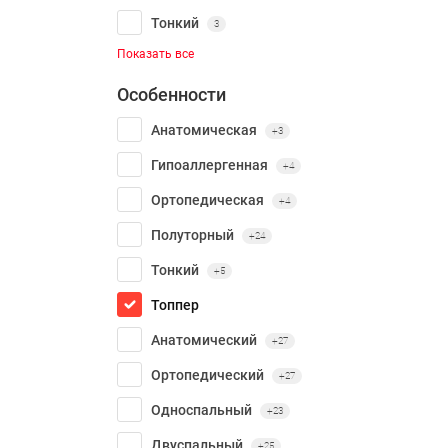
Тонкий
3
Показать все
Особенности
Анатомическая
+3
Гипоаллергенная
+4
Ортопедическая
+4
Полуторный
+24
Тонкий
+5
Топпер
Анатомический
+27
Ортопедический
+27
Односпальный
+23
Двуспальный
+25