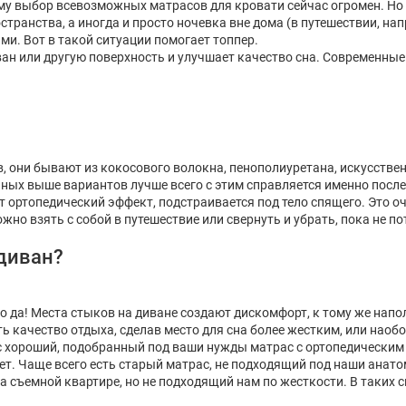
му выбор всевозможных матрасов для кровати сейчас огромен. Но 
ранства, а иногда и просто ночевка вне дома (в путешествии, напр
. Вот в такой ситуации помогает топпер.
иван или другую поверхность и улучшает качество сна. Современн
 они бывают из кокосового волокна, пенополиуретана, искусственн
нных выше вариантов лучше всего с этим справляется именно после
ет ортопедический эффект, подстраивается под тело спящего. Это 
жно взять с собой в путешествие или свернуть и убрать, пока не п
 диван?
о да! Места стыков на диване создают дискомфорт, к тому же напо
 качество отдыха, сделав место для сна более жестким, или наобо
с хороший, подобранный под ваши нужды матрас с ортопедическим э
нет. Чаще всего есть старый матрас, не подходящий под наши анат
а съемной квартире, но не подходящий нам по жесткости. В таких