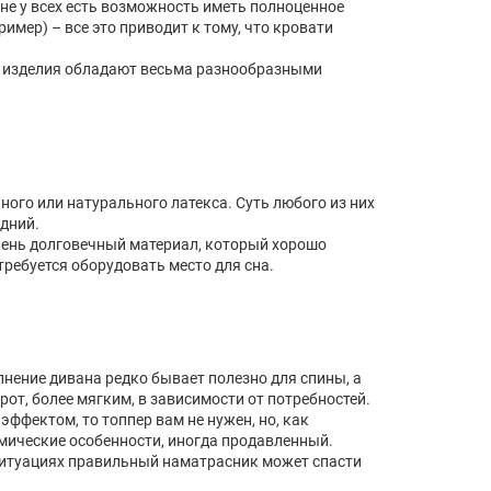
не у всех есть возможность иметь полноценное
имер) – все это приводит к тому, что кровати
ые изделия обладают весьма разнообразными
ого или натурального латекса. Суть любого из них
дний.
очень долговечный материал, который хорошо
отребуется оборудовать место для сна.
лнение дивана редко бывает полезно для спины, а
рот, более мягким, в зависимости от потребностей.
ффектом, то топпер вам не нужен, но, как
омические особенности, иногда продавленный.
 ситуациях правильный наматрасник может спасти