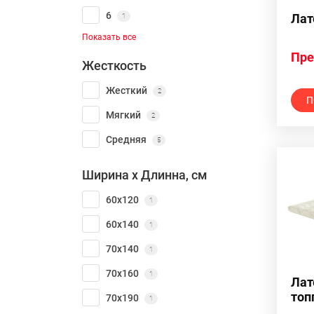
6
Лат
1
Показать все
Пре
Жесткость
Жесткий
2
П
Мягкий
2
Средняя
5
Ширина х Длинна, см
60х120
1
60х140
1
70х140
1
70х160
1
Лат
топ
70х190
1