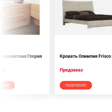
рикроватная Глория
Кровать Олимпия Frisco 
каз
Предзаказ
БНЕЕ
ПОДРОБНЕЕ