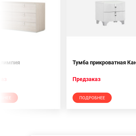
Олимпия
Тумба прикроватная Ка
каз
Предзаказ
БНЕЕ
ПОДРОБНЕЕ