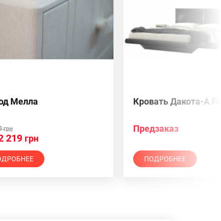
од Мелла
Кровать Дакота-А Fri
Предзаказ
0
грн
2 219
грн
ОДРОБНЕЕ
ПОДРОБНЕЕ