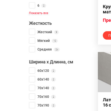
6
Кру
2
мат
Показать все
Пре
Жесткость
Жесткий
9
П
Мягкий
10
Средняя
24
Ширина х Длинна, см
60х120
2
60х140
2
70х140
2
70х160
2
Лат
16 
70х190
2