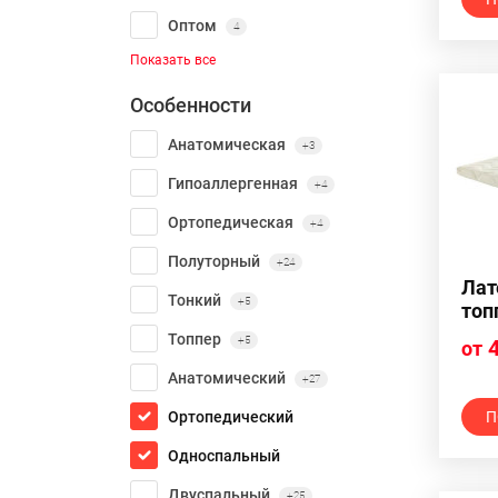
Оптом
4
Показать все
Особенности
Анатомическая
+3
Гипоаллергенная
+4
Ортопедическая
+4
Полуторный
+24
Лат
Тонкий
+5
топ
Топпер
+5
4
от
Анатомический
+27
Ортопедический
П
Односпальный
Двуспальный
+25