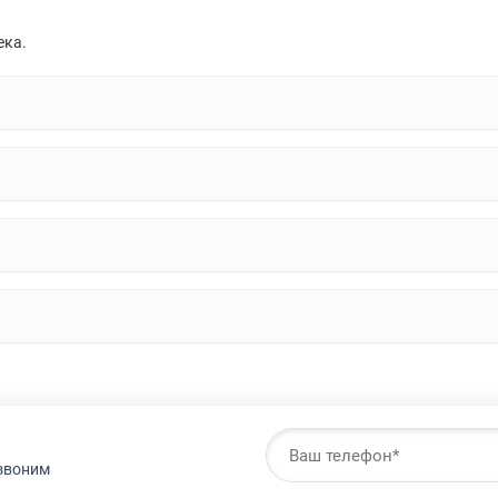
ека.
езвоним