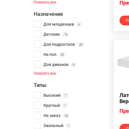
Пре
Показать все
Назначение
П
Для младенцев
4
Детские
16
Для подростков
25
На пол
25
Для диванов
8
Показать все
Типы
Лат
Высокий
7
Вер
Круглый
1
18 
Пре
На заказ
26
Овальный
1
П