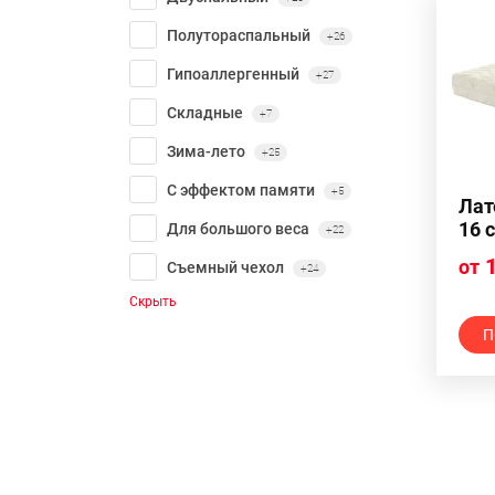
Полутораспальный
+26
Гипоаллергенный
+27
Складные
+7
Зима-лето
+25
С эффектом памяти
+5
Лат
16 
Для большого веса
+22
1
от
Съемный чехол
+24
Скрыть
П